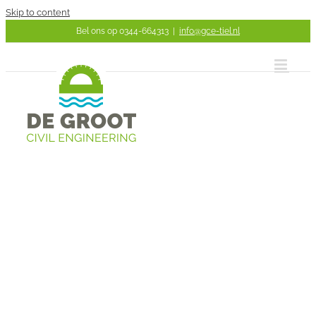
Skip to content
Bel ons op 0344-664313
|
info@gce-tiel.nl
Innovatie
bouw
innovatie
GCE Tiel
Hier de omschrijving
LEARN MORE